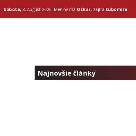
Sobota
, 8. August 2026.
Meniny má
Oskar
, zajtra
Ľubomíra
.
Najnovšie články