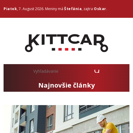
Piatok
, 7. August 2026.
Meniny má
Štefánia
, zajtra
Oskar
.
Najnovšie články