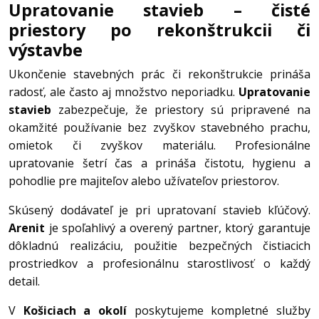
Upratovanie stavieb – čisté
priestory po rekonštrukcii či
výstavbe
Ukončenie stavebných prác či rekonštrukcie prináša
radosť, ale často aj množstvo neporiadku.
Upratovanie
stavieb
zabezpečuje, že priestory sú pripravené na
okamžité používanie bez zvyškov stavebného prachu,
omietok či zvyškov materiálu. Profesionálne
upratovanie šetrí čas a prináša čistotu, hygienu a
pohodlie pre majiteľov alebo užívateľov priestorov.
Skúsený dodávateľ je pri upratovaní stavieb kľúčový.
Arenit
je spoľahlivý a overený partner, ktorý garantuje
dôkladnú realizáciu, použitie bezpečných čistiacich
prostriedkov a profesionálnu starostlivosť o každý
detail.
V
Košiciach a okolí
poskytujeme kompletné služby