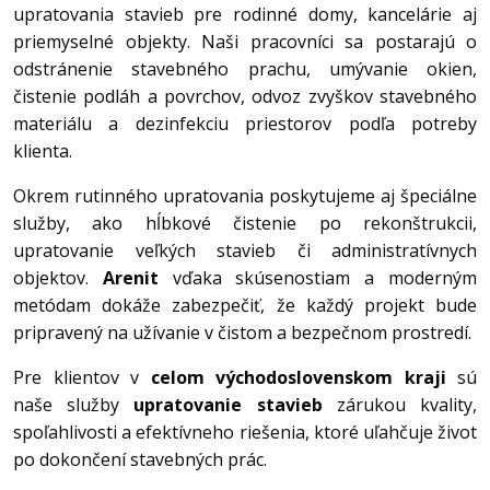
upratovania stavieb pre rodinné domy, kancelárie aj
priemyselné objekty. Naši pracovníci sa postarajú o
odstránenie stavebného prachu, umývanie okien,
čistenie podláh a povrchov, odvoz zvyškov stavebného
materiálu a dezinfekciu priestorov podľa potreby
klienta.
Okrem rutinného upratovania poskytujeme aj špeciálne
služby, ako hĺbkové čistenie po rekonštrukcii,
upratovanie veľkých stavieb či administratívnych
objektov.
Arenit
vďaka skúsenostiam a moderným
metódam dokáže zabezpečiť, že každý projekt bude
pripravený na užívanie v čistom a bezpečnom prostredí.
Pre klientov v
celom východoslovenskom kraji
sú
naše služby
upratovanie stavieb
zárukou kvality,
spoľahlivosti a efektívneho riešenia, ktoré uľahčuje život
po dokončení stavebných prác.