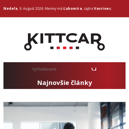
Nedeľa
, 9. August 2026.
Meniny má
Ľubomíra
, zajtra
Vavrinec
.
Najnovšie články