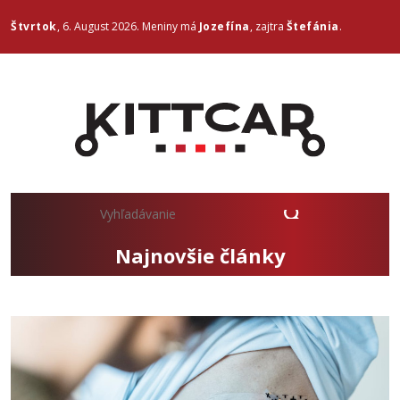
Štvrtok
, 6. August 2026.
Meniny má
Jozefína
, zajtra
Štefánia
.
Najnovšie články