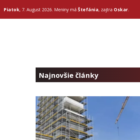
Piatok
, 7. August 2026.
Meniny má
Štefánia
, zajtra
Oskar
.
Najnovšie články