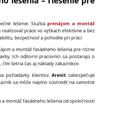
 lešenia – riešenie pre
pečné lešenie. Služba
prenájom a montáž
 realizovať práce vo výškach efektívne a bez
bilitu, bezpečnosť a pohodlie pri práci.
ájom a montáž fasádneho lešenia pre rôzne
vby. Ich odborní pracovníci sa postarajú o
 čím šetria čas aj náklady zákazníkov.
 na požiadavky klientov.
Arenit
zabezpečuje
kazník sa môže naplno sústrediť na samotné
om a montáž fasádneho lešenia od spoločnosti