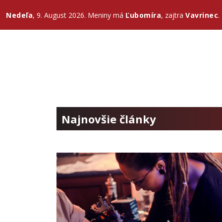
Nedeľa
, 9. August 2026.
Meniny má
Ľubomíra
, zajtra
Vavrinec
.
Najnovšie články