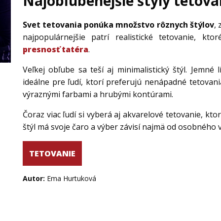
Najobľúbenejšie štýly tetova
Svet tetovania ponúka množstvo rôznych štýlov
,
najpopulárnejšie patrí realistické tetovanie, kt
presnosť tatéra
.
Veľkej obľube sa teší aj minimalistický štýl. Jemné
ideálne pre ľudí, ktorí preferujú nenápadné tetovani
výraznými farbami a hrubými kontúrami.
Čoraz viac ľudí si vyberá aj akvarelové tetovanie, k
štýl má svoje čaro a výber závisí najmä od osobného 
TETOVANIE
Autor:
Ema Hurtuková