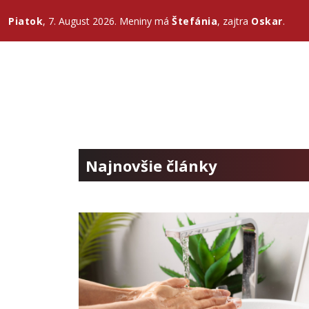
Piatok
, 7. August 2026.
Meniny má
Štefánia
, zajtra
Oskar
.
Najnovšie články