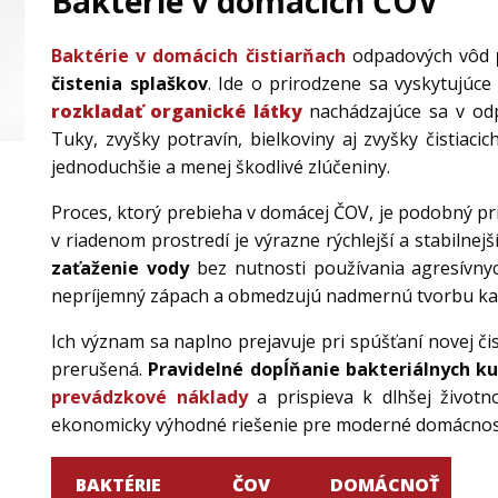
Baktérie v domácich ČOV
Baktérie v domácich čistiarňach
odpadových vôd
čistenia splaškov
. Ide o prirodzene sa vyskytujúc
rozkladať organické látky
nachádzajúce sa v odp
Tuky, zvyšky potravín, bielkoviny aj zvyšky čistiac
jednoduchšie a menej škodlivé zlúčeniny.
Proces, ktorý prebieha v domácej ČOV, je podobný p
v riadenom prostredí je výrazne rýchlejší a stabilnejš
zaťaženie vody
bez nutnosti používania agresívnyc
nepríjemný zápach a obmedzujú nadmernú tvorbu ka
Ich význam sa naplno prejavuje pri spúšťaní novej č
prerušená.
Pravidelné dopĺňanie bakteriálnych ku
prevádzkové náklady
a prispieva k dlhšej životno
ekonomicky výhodné riešenie pre moderné domácnost
BAKTÉRIE
ČOV
DOMÁCNOŤ