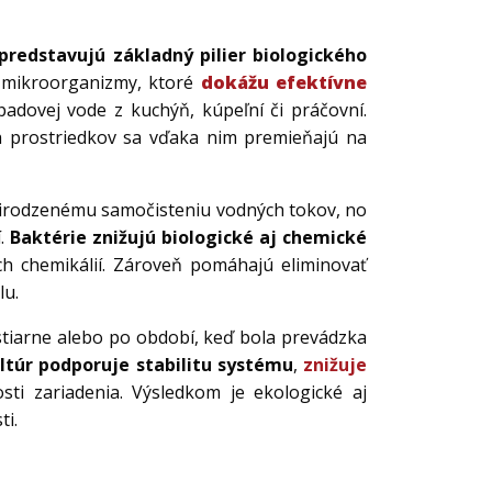
predstavujú základný pilier biologického
e mikroorganizmy, ktoré
dokážu efektívne
adovej vode z kuchýň, kúpeľní či práčovní.
ich prostriedkov sa vďaka nim premieňajú na
rirodzenému samočisteniu vodných tokov, no
í.
Baktérie znižujú biologické aj chemické
h chemikálií. Zároveň pomáhajú eliminovať
lu.
istiarne alebo po období, keď bola prevádzka
ltúr podporuje stabilitu systému
,
znižuje
sti zariadenia. Výsledkom je ekologické aj
i.