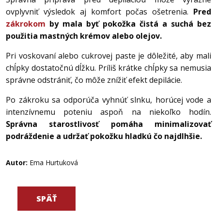
ovplyvniť výsledok aj komfort počas ošetrenia.
Pred
zákrokom
by mala byť pokožka čistá a suchá bez
použitia mastných krémov alebo olejov.
Pri voskovaní alebo cukrovej paste je dôležité, aby mali
chĺpky dostatočnú dĺžku. Príliš krátke chĺpky sa nemusia
správne odstrániť, čo môže znížiť efekt depilácie.
Po zákroku sa odporúča vyhnúť slnku, horúcej vode a
intenzívnemu poteniu aspoň na niekoľko hodín.
Správna starostlivosť pomáha minimalizovať
podráždenie a udržať pokožku hladkú čo najdlhšie.
Autor:
Ema Hurtuková
SPÄŤ